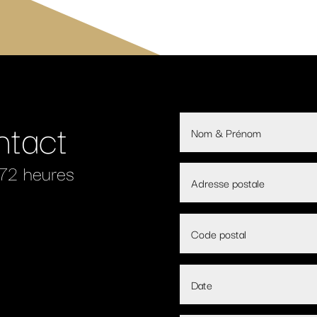
ntact
 72 heures