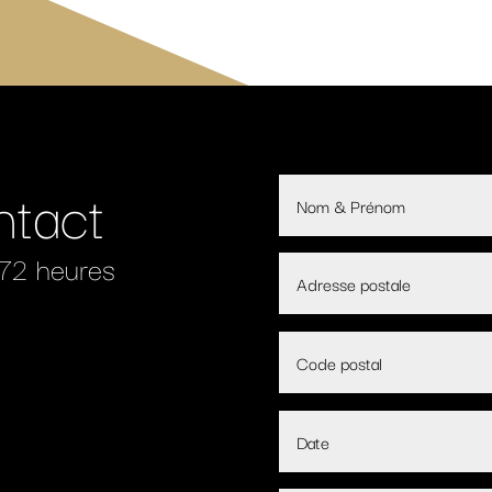
ntact
 72 heures