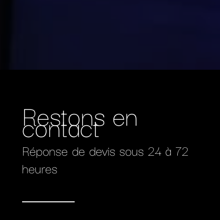
Restons en
contact
Réponse de devis sous 24 à 72
heures