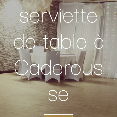
serviette
de table à
Caderous
se