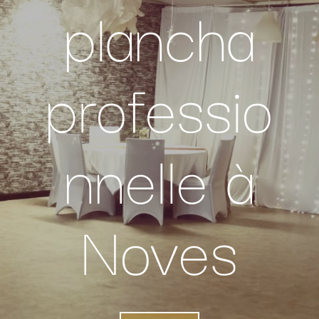
plancha
professio
nnelle à
Noves