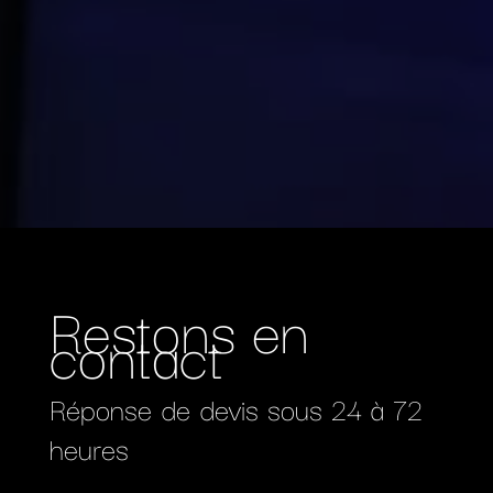
Restons en
contact
Réponse de devis sous 24 à 72
heures