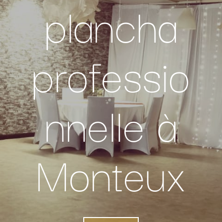
plancha
professio
nnelle à
Monteux