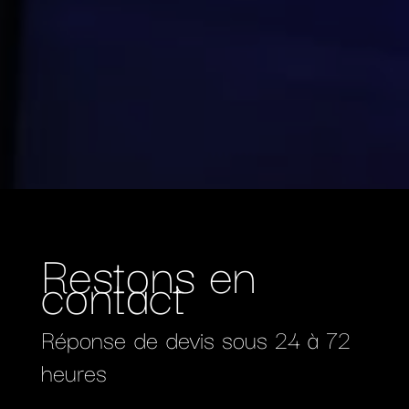
Restons en
contact
Réponse de devis sous 24 à 72
heures