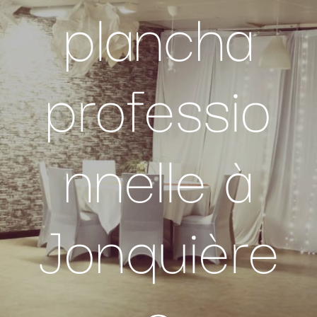
plancha
professio
nnelle à
Jonquière