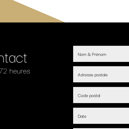
ntact
 72 heures