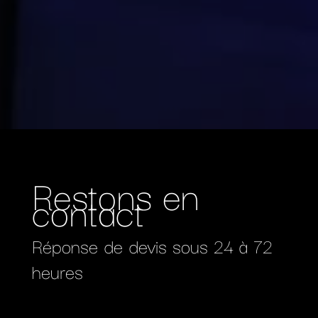
Restons en
contact
Réponse de devis sous 24 à 72
heures