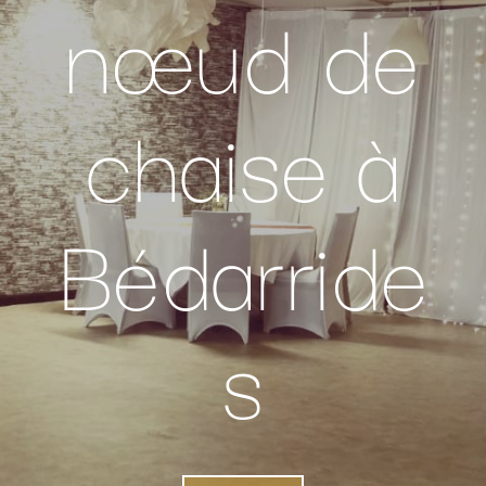
nœud de
chaise à
Bédarride
s