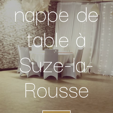
nappe de
table à
Suze-la-
Rousse