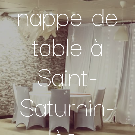
nappe de
table à
Saint-
Saturnin-