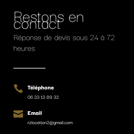
Restons en
contact
Réponse de devis sous 24 à 72
heures
Téléphone

06 33 13 89 32
Email

rzlocation2@gmail.com