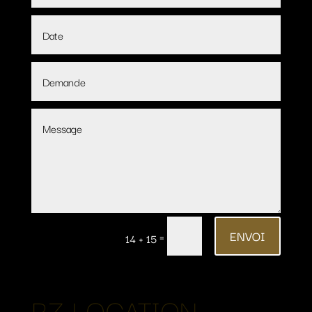
ENVOI
=
14 + 15
RZ LOCATION