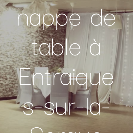
nappe de
table à
Entraigue
s-sur-la-