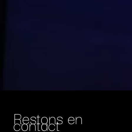
Restons en
contact