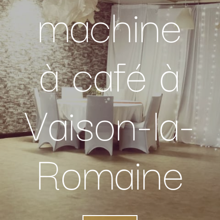
machine
à café à
Vaison-la-
Romaine