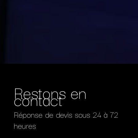
Restons en
contact
Réponse de devis sous 24 à 72
heures