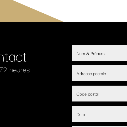
ntact
 72 heures