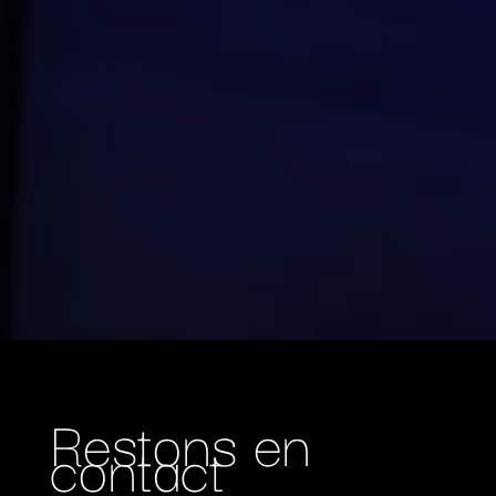
Restons en
contact